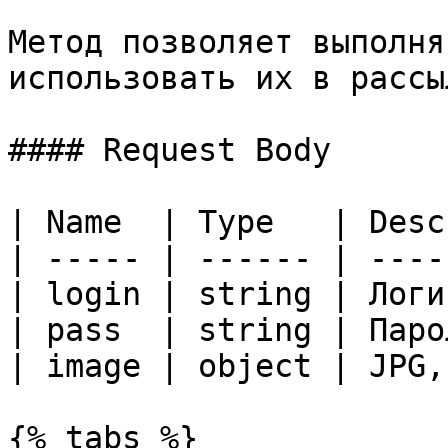
Метод позволяет выполня
использовать их в рассы
#### Request Body

| Name  | Type   | Desc
| ----- | ------ | ----
| login | string | Логи
| pass  | string | Паро
| image | object | JPG,
{% tabs %}
