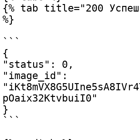
{% tab title="200 Успеш
%}

```

{

"status": 0,

"image_id": 
"iKt8mVX8G5UIne5sA8IVr4
pOaix32KtvbuiI0"

}

```
